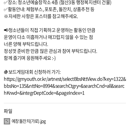
✅장소: 청소년예술창작소 4층 (철산3동 행정복지센터 건물)
✅활동안내: 체험부스, 포토존, 돌잔치, 상품추천 등
※자세한 사항은 포스터를 참고해주세요.
📢청소년들이 직접 기획하고 운영하는 활동인 만큼
운영이 다소 미흡하거나 매끄럽지 않을 수 있는 점
너른 양해 부탁드립니다.
정성껏 준비한 만큼 많은 관심과 참여 부탁드립니다.
함께 즐기며 응원해주세요 :-)
🍇보드게임대회 신청하러 가기:
https://gmyouth.or.kr/artnest/selectBbsNttView.do?key=1322&
bbsNo=135&nttNo=8994&searchCtgry=&searchCnd=all&searc
hKrwd=&integrDeptCode=&pageIndex=1
파일
예창 돌잔치(가로).jpg