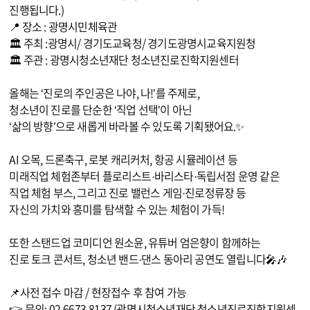
진행됩니다.)
📍 장소 : 광명시민체육관
🏛 주최 :광명시/ 경기도교육청/ 경기도광명시교육지원청
🏛 주관 : 광명시청소년재단 청소년진로진학지원센터
올해는 ‘진로의 주인공은 나야, 나!’를 주제로,
청소년이 진로를 단순한 ‘직업 선택’이 아닌
‘삶의 방향’으로 새롭게 바라볼 수 있도록 기획됐어요.✨
AI 오목, 드론축구, 로봇 캐리커처, 항공 시뮬레이션 등
미래직업 체험존부터 플로리스트·바리스타·독립서점 운영 같은
직업 체험 부스, 그리고 진로 밸런스 게임·진로정류장 등
자신의 가치와 흥미를 탐색할 수 있는 체험이 가득!
또한 스탠드업 코미디언 원소윤, 유튜버 엄은향이 함께하는
진로 토크 콘서트, 청소년 밴드·댄스 동아리 공연도 열립니다🎤🎶
📌사전 접수 마감 / 현장접수 후 참여 가능
👉 문의: 02-6673-8137 (광명시청소년재단 청소년진로진학지원센