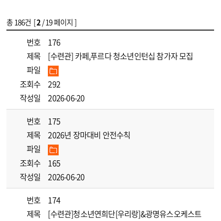
총
186
건 [
2
/ 19 페이지 ]
게시물 목록
[수련관]공지사항 목록 - 번호, 제목, 파일, 조회수, 작성일 정보 제공
번호
176
제목
[수련관] 카페,푸르다 청소년인턴십 참가자 모집
파일
조회수
292
작성일
2026-06-20
번호
175
제목
2026년 장마대비 안전수칙
파일
조회수
165
작성일
2026-06-20
번호
174
제목
[수련관]청소년연희단[우리랑]&광명유스오케스트