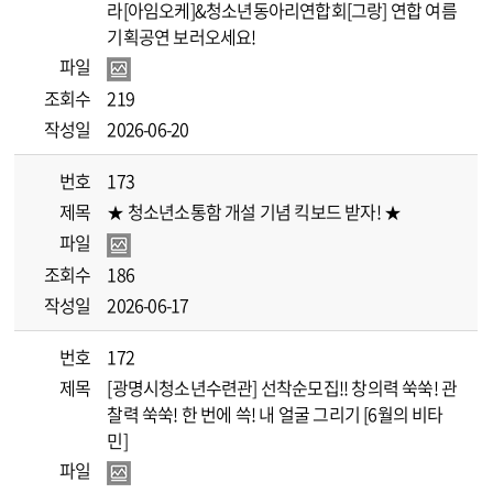
라[아임오케]&청소년동아리연합회[그랑] 연합 여름
기획공연 보러오세요!
파일
조회수
219
작성일
2026-06-20
번호
173
제목
★ 청소년소통함 개설 기념 킥보드 받자! ★
파일
조회수
186
작성일
2026-06-17
번호
172
제목
[광명시청소년수련관] 선착순모집!! 창의력 쑥쑥! 관
찰력 쑥쑥! 한 번에 쓱! 내 얼굴 그리기 [6월의 비타
민]
파일