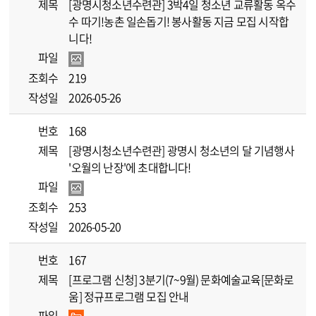
제목
[광명시청소년수련관] 3박4일 청소년 교류활동 옥수
수 따기!농촌 일손돕기! 봉사활동 지금 모집 시작합
니다!
파일
조회수
219
작성일
2026-05-26
번호
168
제목
[광명시청소년수련관] 광명시 청소년의 달 기념행사
'오월의 난장'에 초대합니다!
파일
조회수
253
작성일
2026-05-20
번호
167
제목
[프로그램 신청] 3분기(7~9월) 문화예술교육[문화로
움] 정규프로그램 모집 안내
파일