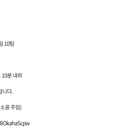
 10팀
 10분 내외
랍니다.
고소윤 주임)
Uy8OkahaScpw