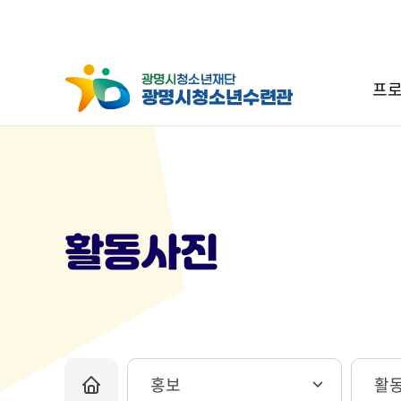
프로
활동사진
홍보
활