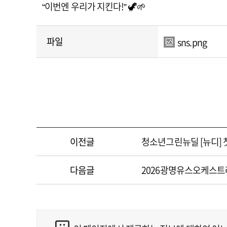
“이번엔 우리가 지킨다!” 🦖🌱
파일
sns.png
이전글
청소년그린뉴딜 [뉴디] 
다음글
2026광명유스오케스트라