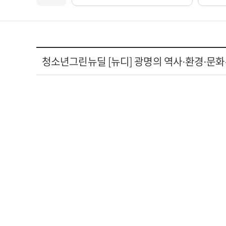
청소년그린뉴딜 [뉴디] 광명의 역사·환경·문화