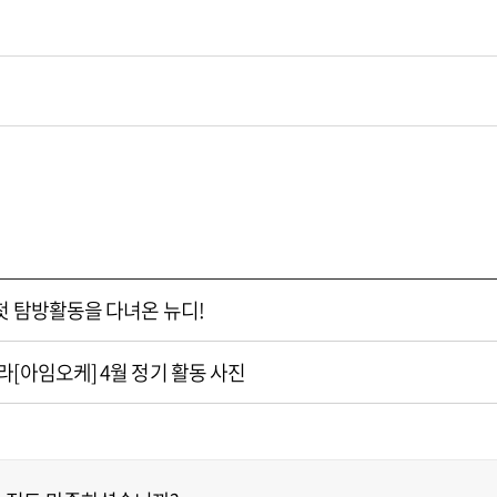
첫 탐방활동을 다녀온 뉴디!
[아임오케] 4월 정기 활동 사진