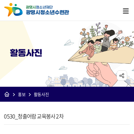
활동사진
홍보
활동사진
[수련관]활동사진 상세보기 - 제목, 내용, 파일 정보 제공
0530_청출어람 교육봉사 2차