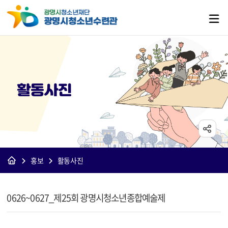
활동사진
홍보
활동사진
[수련관]활동사진 상세보기 - 제목, 내용, 파일 정보 제공
0626~0627_제25회 광명시청소년종합예술제