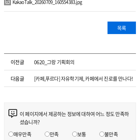
KakaoTalk_20260709_160554383.jpg
목록
이전글
0620_그랑 기획회의
다음글
[카페,푸르다] 자유학기제, 카페에서 진로를 만나다!
이 페이지에서 제공하는 정보에 대하여 어느 정도 만족하
콘텐츠 만족도 조사
셨습니까?
만족도 조사
매우만족
만족
보통
불만족