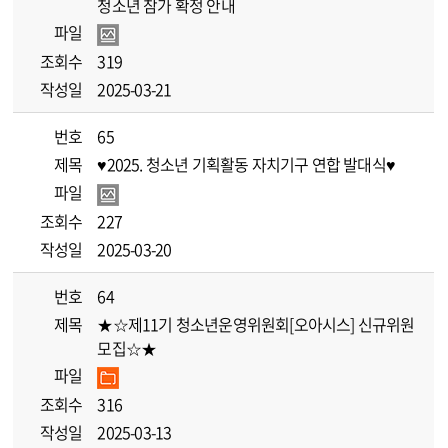
청소년 참가 확정 안내
파일
조회수
319
작성일
2025-03-21
번호
65
제목
♥2025. 청소년 기획활동 자치기구 연합 발대식♥
파일
조회수
227
작성일
2025-03-20
번호
64
제목
★☆제11기 청소년운영위원회[오아시스] 신규위원
모집☆★
파일
조회수
316
작성일
2025-03-13