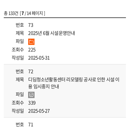
총
133
건 [
7
/ 14 페이지 ]
게시물 목록
[디딤]공지사항 목록 - 번호, 제목, 파일, 조회수, 작성일 정보 제공
번호
73
제목
2025년 6월 시설운영안내
파일
조회수
225
작성일
2025-05-31
번호
72
제목
디딤청소년활동센터 리모델링 공사로 인한 시설 이
용 임시중지 안내
파일
조회수
339
작성일
2025-05-27
번호
71