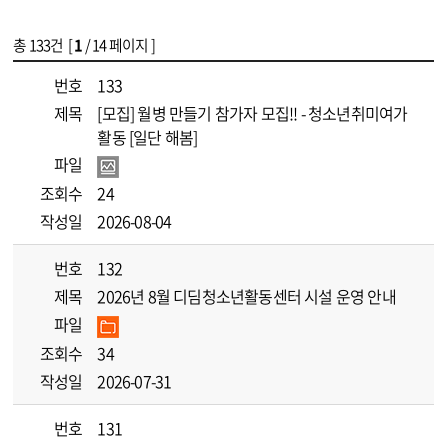
총
133
건 [
1
/ 14 페이지 ]
게시물 목록
[디딤]공지사항 목록 - 번호, 제목, 파일, 조회수, 작성일 정보 제공
번호
133
제목
[모집] 월병 만들기 참가자 모집!! - 청소년취미여가
활동 [일단 해봄]
파일
조회수
24
작성일
2026-08-04
번호
132
제목
2026년 8월 디딤청소년활동센터 시설 운영 안내
파일
조회수
34
작성일
2026-07-31
번호
131