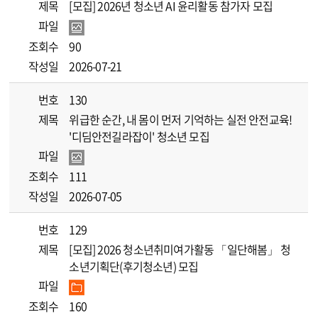
제목
[모집] 2026년 청소년 AI 윤리활동 참가자 모집
파일
조회수
90
작성일
2026-07-21
번호
130
제목
위급한 순간, 내 몸이 먼저 기억하는 실전 안전교육!
'디딤안전길라잡이' 청소년 모집
파일
조회수
111
작성일
2026-07-05
번호
129
제목
[모집] 2026 청소년취미여가활동 「일단해봄」 청
소년기획단(후기청소년) 모집
파일
조회수
160