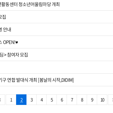
소년활동센터 청소년어울림마당 개최
모집
영 안내
 OPEN!♥
디딤> 참여자 모집
 연합 발대식 개최 [봄날의 시작,DIDIM]
1
2
3
4
5
6
7
8
9
10