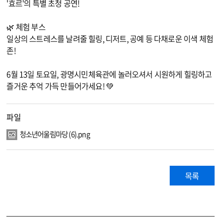
'효르'의 특별 초청 공연!
🌿 체험 부스
일상의 스트레스를 날려줄 힐링, 디저트, 공예 등 다채로운 이색 체험
존!
6월 13일 토요일, 광명시민체육관에 놀러오셔서 시원하게 힐링하고
즐거운 추억 가득 만들어가세요! 💚
파일
청소년어울림마당 (6).png
목록