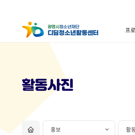
프로
활동사진
홍보
활