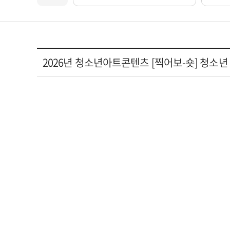
2026년 청소년아트콘텐츠 [찍어보-숏] 청소년