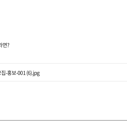
라면?
홍보-001 (6).jpg