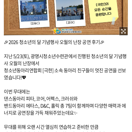
이미지 확대보기
🎉2026 청소년의 달 기념행사 오월의 난장 공연 후기🎉
지난 5/23(토), 광명시청소년수련관에서 진행된 청소년의 달 기념행
사 오월의 난장에서
청소년동아리연합회 [극한] 소속 동아리 친구들이 멋진 공연을 선보
였습니다!💖
이번 무대에는
댄스동아리 피타, 코어, 어펙스, 크러쉬와
밴드동아리 에타스, D&C, 홀릭 총 7팀이 함께하며 다양한 매력과 에
너지로 공연장을 가득 채워주었는데요✨
무대를 위해 오랜 시간 열심히 연습하고 준비한 만큼