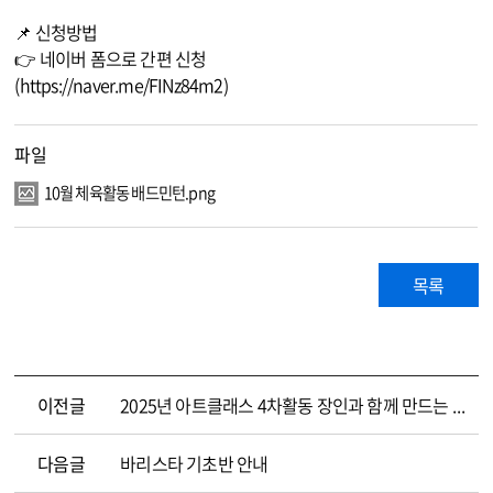
​📌 신청방법
👉 네이버 폼으로 간편 신청
(
https://naver.me/FINz84m2
)
파일
10월 체육활동 배드민턴.png
목록
이전글
2025년 아트클래스 4차활동 장인과 함께 만드는 '갓' 참여자 모집안내
다음글
바리스타 기초반 안내