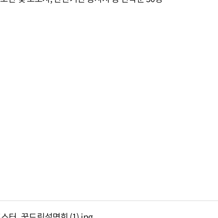
포스터_꿈드림설명회 (1).jpg