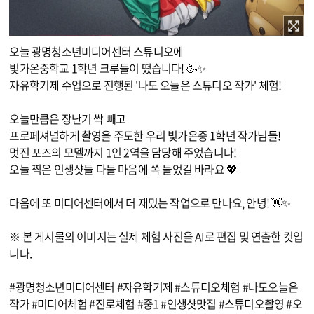
이미지 확대보기
오늘 광명청소년미디어센터 스튜디오에
빛가온중학교 1학년 크루들이 떴습니다! 🥳✨
자유학기제 수업으로 진행된 '나도 오늘은 스튜디오 작가' 체험!
오늘만큼은 장난기 싹 빼고
프로페셔널하게 촬영을 주도한 우리 빛가온중 1학년 작가님들!
멋진 포즈의 모델까지 1인 2역을 담당해 주었습니다!
오늘 찍은 인생샷들 다들 마음에 쏙 들었길 바라요 💖
다음에 또 미디어센터에서 더 재밌는 작업으로 만나요, 안녕! 👋✨
※ 본 게시물의 이미지는 실제 체험 사진을 AI로 편집 및 연출한 컷입
니다.
#광명청소년미디어센터 #자유학기제 #스튜디오체험 #나도오늘은
작가 #미디어체험 #진로체험 #중1 #인생샷맛집 #스튜디오촬영 #오