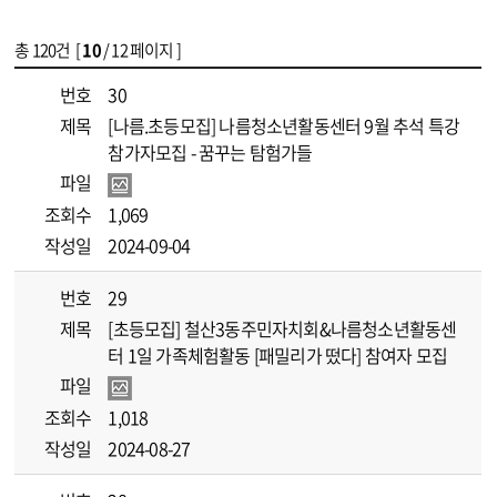
총
120
건 [
10
/ 12 페이지 ]
게시물 목록
[나름]공지사항 목록 - 번호, 제목, 파일, 조회수, 작성일 정보 제공
번호
30
제목
[나름.초등모집] 나름청소년활동센터 9월 추석 특강
참가자모집 - 꿈꾸는 탐험가들
파일
조회수
1,069
작성일
2024-09-04
번호
29
제목
[초등모집] 철산3동주민자치회&나름청소년활동센
터 1일 가족체험활동 [패밀리가 떴다] 참여자 모집
파일
조회수
1,018
작성일
2024-08-27