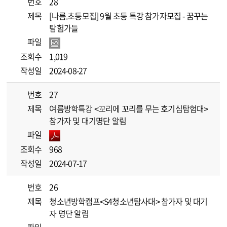
번호
28
제목
[나름.초등모집] 9월 초등 특강 참가자모집 - 꿈꾸는
탐험가들
파일
조회수
1,019
작성일
2024-08-27
번호
27
제목
여름방학특강 <꼬리에 꼬리를 무는 호기심탐험대>
참가자 및 대기명단 알림
파일
조회수
968
작성일
2024-07-17
번호
26
제목
청소년방학캠프<S4청소년탐사대> 참가자 및 대기
자 명단 알림