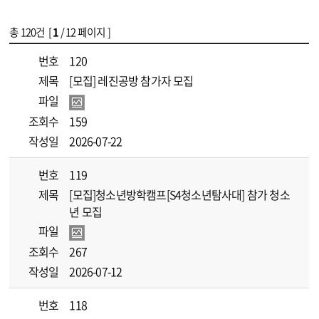
총
120
건 [
1
/ 12 페이지 ]
게시물 목록
[나름]공지사항 목록 - 번호, 제목, 파일, 조회수, 작성일 정보 제공
번호
120
제목
[모집] 레진공방 참가자 모집
파일
조회수
159
작성일
2026-07-22
번호
119
제목
[모집]청소년방학캠프[S4청소년탐사대] 참가 청소
년 모집
파일
조회수
267
작성일
2026-07-12
번호
118