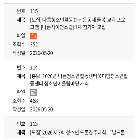
번호
115
제목
[모집] 나름청소년활동센터 온동네 돌봄·교육 프로
그램 [나름사이언스랩] 1차 참가자 모집
파일
조회수
352
작성일
2026-05-20
번호
114
제목
[홍보] 2026년 나름청소년활동센터 X 디딤청소년활
동센터 청소년어울림마당 개최
파일
조회수
468
작성일
2026-05-20
번호
113
제목
[모집] 2026 제3회 청소년 드론경주대회 「날드론