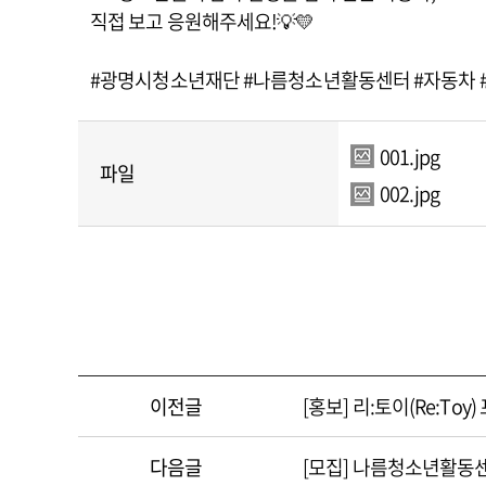
직접 보고 응원해주세요!💡💛
#광명시청소년재단 #나름청소년활동센터 #자동차 
001.jpg
파일
002.jpg
이전글
[홍보] 리:토이(Re:T
다음글
[모집] 나름청소년활동센