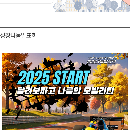
나몹 성장나눔발표회