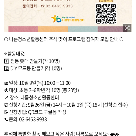
이미지 확대보기
🌕 나름청소년활동센터 추석 맞이 프로그램 참여자 모집 안내 🌕
⭐활동내용:
1️⃣ 전통 촛대 만들기(각 10명)
2️⃣ DIY 무드등 만들기(각 10명)
📅일정: 10월 9일(목) 10:00 ~ 11:00
🎯대상: 초등 3~6학년 각 10명 (총 20명)
📍 장소: 나름청소년활동센터
⏰신청기간: 9월26일 (금) 14시 ~ 10월 2일 (목) 18시 (선착순 접수)
📝신청방법: QR코드 구글폼 작성
📞문의: 02-6463-9933
추석에 특별한 활동 해보고 싶은 사람! 나름으로 오세요~🚅🚗