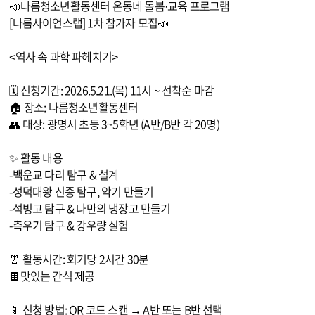
📣나름청소년활동센터 온동네 돌봄·교육 프로그램
[나름사이언스랩] 1차 참가자 모집📣
<역사 속 과학 파헤치기>
🗓 신청기간: 2026.5.21.(목) 11시 ~ 선착순 마감
🏠 장소: 나름청소년활동센터
👥 대상: 광명시 초등 3~5학년 (A반/B반 각 20명)
✨ 활동 내용
-백운교 다리 탐구 & 설계
-성덕대왕 신종 탐구, 악기 만들기
-석빙고 탐구 & 나만의 냉장고 만들기
-측우기 탐구 & 강우량 실험
⏰ 활동시간: 회기당 2시간 30분
🍫맛있는 간식 제공
📱 신청 방법: QR 코드 스캔 → A반 또는 B반 선택