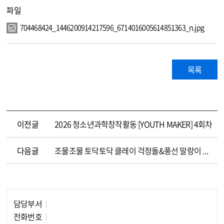
파일
704468424_1446200914217596_6714016005614851363_n.jpg
목록
이전글
2026 청소년과학창작활동 [YOUTH MAKER] 4회차
다음글
조물조물 토닥토닥 클레이 걱정돌&풍선 말랑이 만들기
담당부서
담당자 정보
전화번호