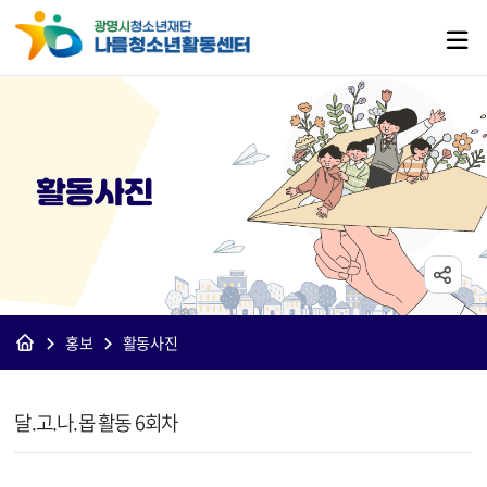
활동사진
홍보
활동사진
[나름]활동사진 상세보기 - 제목, 내용, 파일 정보 제공
달.고.나.몹 활동 6회차