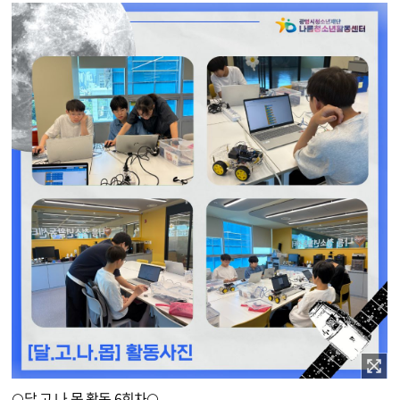
이미지 확대보기
🌕달.고.나.몹 활동 6회차🌕