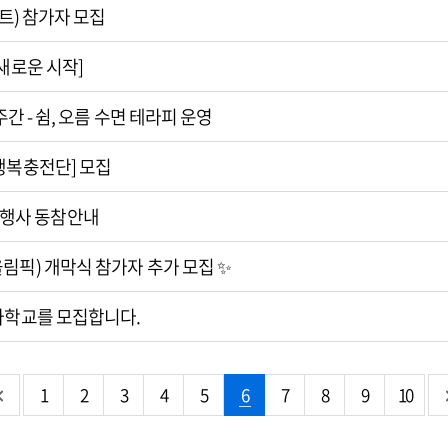
트) 참가자 모집
:새로운 시작]
간 - 쉼, 오름 수면 테라피 운영
행복충전단] 모집
 소등행사 동참안내
림픽) 개막식 참가자 추가 모집 ✨
가학교를 모집합니다.
1
2
3
4
5
6
7
8
9
10