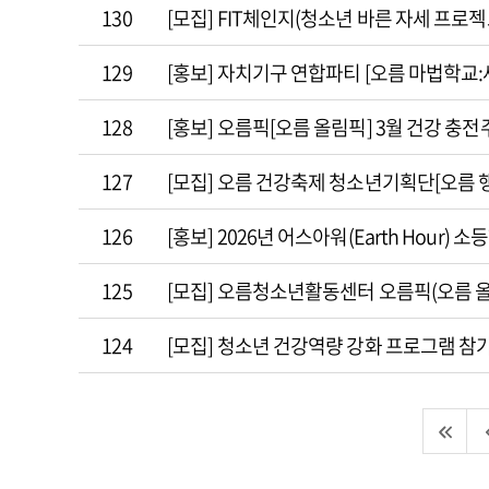
130
[모집] FIT체인지(청소년 바른 자세 프로젝
129
[홍보] 자치기구 연합파티 [오름 마법학교
128
[홍보] 오름픽[오름 올림픽] 3월 건강 충전주
127
[모집] 오름 건강축제 청소년기획단[오름 
126
[홍보] 2026년 어스아워(Earth Hour)
125
[모집] 오름청소년활동센터 오름픽(오름 올
124
[모집] 청소년 건강역량 강화 프로그램 참