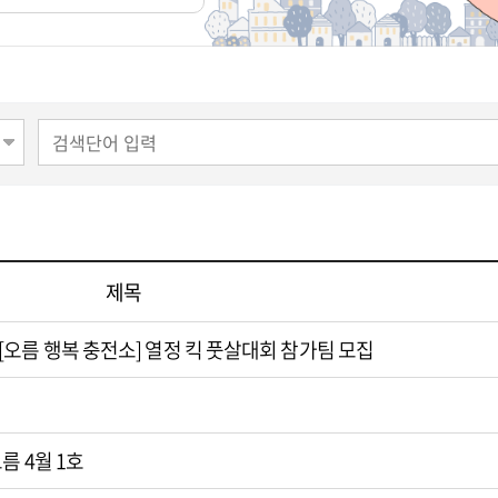
제목
오름 행복 충전소] 열정 킥 풋살대회 참가팀 모집
름 4월 1호