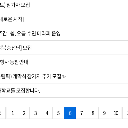
트) 참가자 모집
:새로운 시작]
간 - 쉼, 오름 수면 테라피 운영
행복충전단] 모집
 소등행사 동참안내
림픽) 개막식 참가자 추가 모집 ✨
가학교를 모집합니다.
1
2
3
4
5
6
7
8
9
10