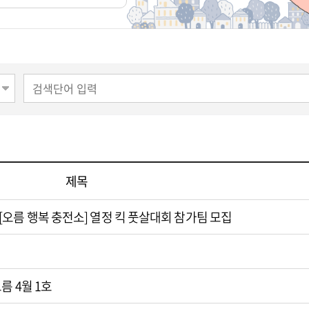
제목
오름 행복 충전소] 열정 킥 풋살대회 참가팀 모집
름 4월 1호