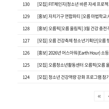
130
[모집] FIT체인지(청소년 바른 자세 프로젝
129
[홍보] 자치기구 연합파티 [오름 마법학교
128
[홍보] 오름픽[오름 올림픽] 3월 건강 충전주
127
[모집] 오름 건강축제 청소년기획단[오름 
126
[홍보] 2026년 어스아워(Earth Hour)
125
[모집] 오름청소년활동센터 오름픽(오름 올
124
[모집] 청소년 건강역량 강화 프로그램 참