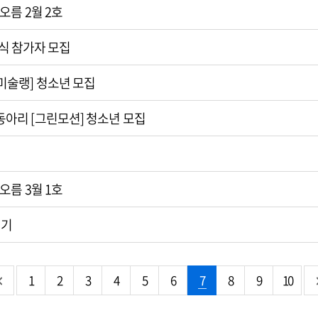
오름 2월 2호
막식 참가자 모집
술랭] 청소년 모집
아리 [그린모션] 청소년 모집
오름 3월 1호
전기
1
2
3
4
5
6
7
8
9
10