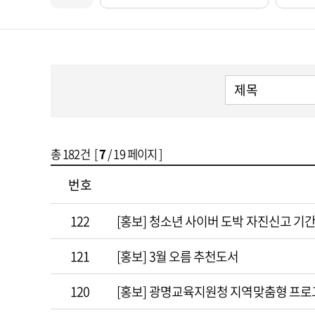
총
182
건 [
7
/ 19 페이지 ]
번호
122
[홍보] 청소년 사이버 도박 자진신고 기간
121
[홍보] 3월 오름 추천도서
120
[홍보] 광명교육지원청 지역맞춤형 프로