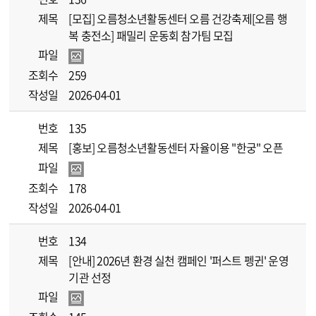
제목
[모집] 오름청소년활동센터 오름 건강축제[오름 행
복 충전소] 패밀리 운동회 참가팀 모집
파일
조회수
259
작성일
2026-04-01
번호
135
제목
[홍보] 오름청소년활동센터 자율이용 "한궁" 오픈
파일
조회수
178
작성일
2026-04-01
번호
134
제목
[안내] 2026년 환경 실천 캠페인 '퍼스트 펭귄' 운영
기관 선정
파일