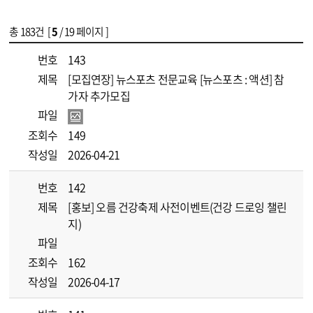
총
183
건 [
5
/ 19 페이지 ]
게시물 목록
[오름]공지사항 목록 - 번호, 제목, 파일, 조회수, 작성일 정보 제공
번호
143
제목
[모집연장] 뉴스포츠 전문교육 [뉴스포츠 : 액션] 참
가자 추가모집
파일
조회수
149
작성일
2026-04-21
번호
142
제목
[홍보] 오름 건강축제 사전이벤트(건강 드로잉 챌린
지)
파일
조회수
162
작성일
2026-04-17