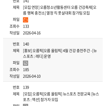
번호
141
제목
[모집 연장] 오름청소년활동센터 오름 건강축제[오
름 행복 충전소] 열정 킥 풋살대회 참가팀 모집
파일
조회수
133
작성일
2026-04-16
번호
140
제목
[홍보] 오름픽[오름 올림픽] 4월 건강 충전주간 - [뉴
스포츠 : 레디] 운영
파일
조회수
185
작성일
2026-04-10
번호
139
제목
[모집] 오름픽[오름 올림픽] 뉴스포츠 전문교육 [뉴스
포츠 : 액션] 참가자 모집
파일