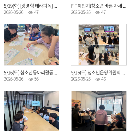
5/19(화) [광명형 테라피독] 동물교감 심리치유 화요반 2회차
FIT체인지(청소년 바른 자세 프로젝트) 미션
조회 :
조회 :
2026-05-26
47
2026-05-26
47
5/16(토) 청소년동아리활동지원사업 스타-K 5월 정기활동
5/16(토) 청소년운영위원회 5월 정기회의
조회 :
조회 :
2026-05-26
56
2026-05-26
46