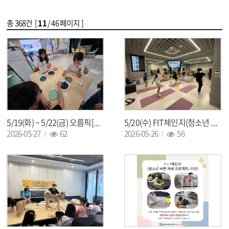
총
368
건 [
11
/ 46 페이지 ]
5/19(화) ~ 5/22(금) 오름픽[오름 올림픽] 5월 오름 건강 충전주간 - 건강UP! 스포츠챌린지
5/20(수) FIT체인지(청소년 바른 자세 프로젝트) 6회차
조회 :
조회 :
2026-05-27
62
2026-05-26
56