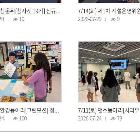
7/15(수) 청운위[청자켓 19기] 신규위원 서류심사
29
10
2026-07-29
9
7/11(토) 환경동아리[그린모션] 정기활동
24
100
2026-07-24
73