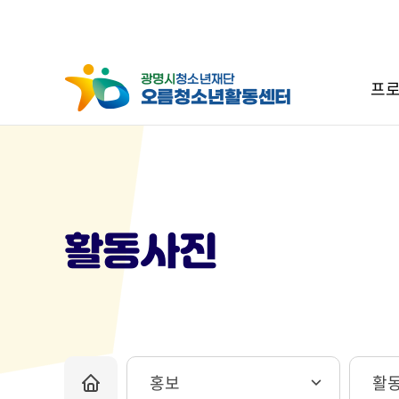
프로
활동사진
홍보
활