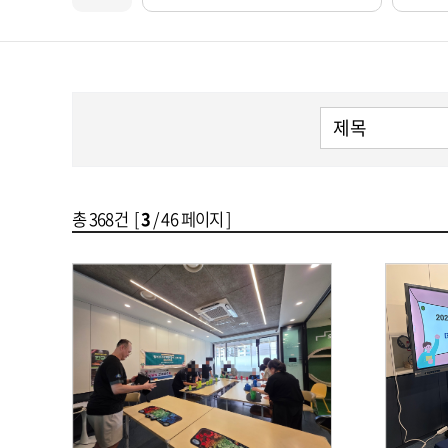
총
368
건 [
3
/ 46 페이지 ]