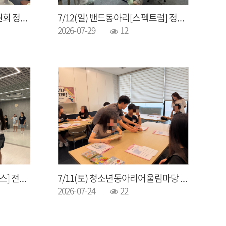
7/14(화) 제1차 시설운영위원회 정기회의 개최
7/12(일) 밴드동아리[스펙트럼] 정기활동
2026-07-29
12
7/11(토) 댄스동아리[시리우스] 전문교육
7/11(토) 청소년동아리어울림마당 청소년기획단 [SPORTER] 2차 기획활동
2026-07-24
22