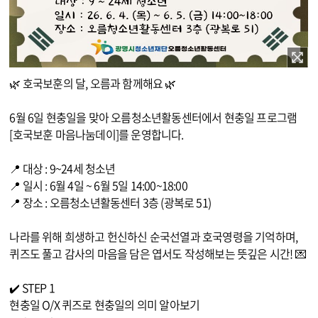
이미지 확대보기
🌿 호국보훈의 달, 오름과 함께해요 🌿
6월 6일 현충일을 맞아 오름청소년활동센터에서 현충일 프로그램
[호국보훈 마음나눔데이]를 운영합니다.
📍 대상 : 9~24세 청소년
📍 일시 : 6월 4일 ~ 6월 5일 14:00~18:00
📍 장소 : 오름청소년활동센터 3층 (광복로 51)
나라를 위해 희생하고 헌신하신 순국선열과 호국영령을 기억하며,
퀴즈도 풀고 감사의 마음을 담은 엽서도 작성해보는 뜻깊은 시간! 💌
✔️ STEP 1
현충일 O/X 퀴즈로 현충일의 의미 알아보기