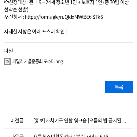
💡신청대상 : 관내 9 ~ 24세 청소년 1인 + 보호자 1인 (총 30팀 이상
선착순 선발)
💡신청서 :
https://forms.gle/ruQfdxMWtBE6iSTk6
자세한 사항은 아래 포스터 확인 !
파일
패밀리 가을운동회 포스터.png
목록
이전글
[홍보] 자치기구 연합 워크숍 [오름의 밤:금지된 수련회]
다음글
오름청소년활동센터 1분컷 가이드 안내