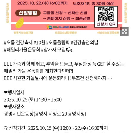
이미지 확대보기
#오름 건강축제 #10월 #오름올림픽 #건강충전의날
#패밀리가을운동회 #참가자 모집❗🤗
💁🏻‍♀️가족과 함께 뛰고, 추억을 만들고, 푸짐한 상품 GET 할 수있는
패밀리 가을 운동회를 개최한다던데?!
💁🏻‍♂️시원한 가을날씨에 운동회라니! 무조건 신청해야지 ~~
❤행사일시
2025. 10. 25.(토) 14:30 ~ 16:00
❤행사장소
광명시민운동장(광명시 시청로 20 광명시청)
💡신청기간 : 2025. 10. 15.(수) 10:00 ~ 22.(수) 16:00까지