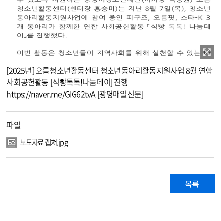
이미지 확대보기
[2025년] 오름청소년활동센터 청소년동아리활동지원사업 8월 연합
사회공헌활동 [식빵톡톡!나눔데이] 진행
https://naver.me/GIG62tvA
[광명매일신문]
파일
보도자료 캡쳐.jpg
목록