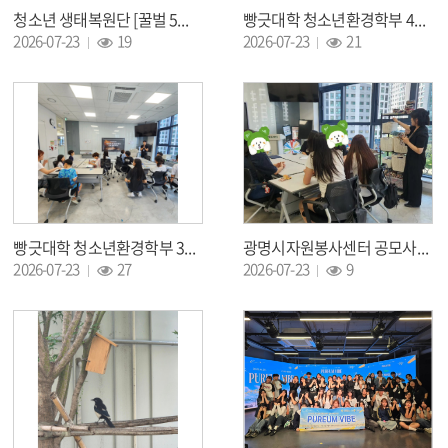
청소년 생태복원단 [꿀벌 5기] 6월 활동
빵긋대학 청소년환경학부 4회기 '첫번째 전공수업'
조회 :
조회 :
2026-07-23
19
2026-07-23
21
빵긋대학 청소년환경학부 3회기 '두번째 진로수업'
광명시자원봉사센터 공모사업 '청소년 사랑 바구니'
조회 :
조회 :
2026-07-23
27
2026-07-23
9