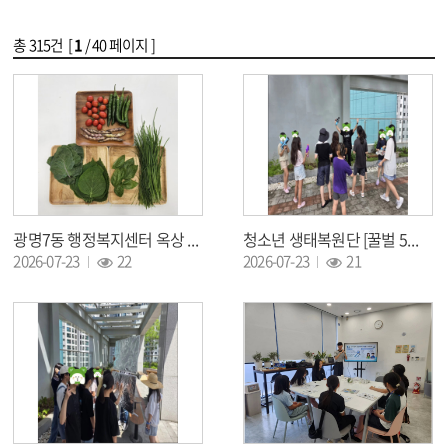
총
315
건 [
1
/ 40 페이지 ]
광명7동 행정복지센터 옥상 정원 7월 근황
청소년 생태복원단 [꿀벌 5기] 7월 활동
조회 :
조회 :
2026-07-23
22
2026-07-23
21