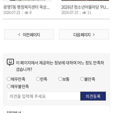
광명7동 행정복지센터 옥상에 초록빛이 찾아왔어요!
2026년 청소년어울마당 'PUREUM VIBE'
조회 :
조회 :
2026-07-23
9
2026-07-23
11
이전 페이지
다음 페이지
이 페이지에서 제공하는 정보에 대하여 어느 정도 만족하
콘텐츠 만족도 조사
셨습니까?
만족도 조사
매우만족
만족
보통
불만족
매우불만족
담당부서