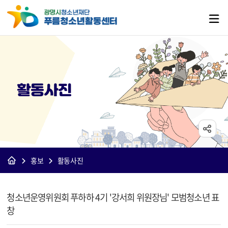
활동사진
홍보
활동사진
[푸름]활동사진 상세보기 - 제목, 내용, 파일 정보 제공
청소년운영위원회 푸하하 4기 '강서희 위원장님' 모범청소년 표
창