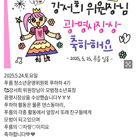
이미지 확대보기
2025.5.24.토요일
푸름 청소년운영위원회 푸하하 4기
🥰강서희 위원장님이 모범청소년표창
광명시장상을 수상했습니다🏅🏅🏅
푸하하 활동은 물론 댄스동아리,
푸름의 각종 활동에서 앞장서 또래 친구들에게
모범이 되고있으며
푸름의 ♡자랑♡이지요
축하합니다💚💙