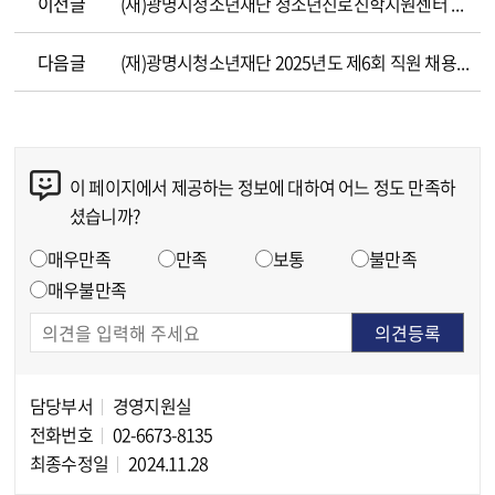
이전글
(재)광명시청소년재단 청소년진로진학지원센터 제2회 육아휴직 대체인력(재공고) 공개채용 '서류심사 합격자 결정 및 면접시험 시행계획' 공고
다음글
(재)광명시청소년재단 2025년도 제6회 직원 채용 계획 공고
이 페이지에서 제공하는 정보에 대하여 어느 정도 만족하
콘텐츠 만족도 조사
셨습니까?
만족도 조사
매우만족
만족
보통
불만족
매우불만족
담당부서
경영지원실
담당자 정보
전화번호
02-6673-8135
최종수정일
2024.11.28