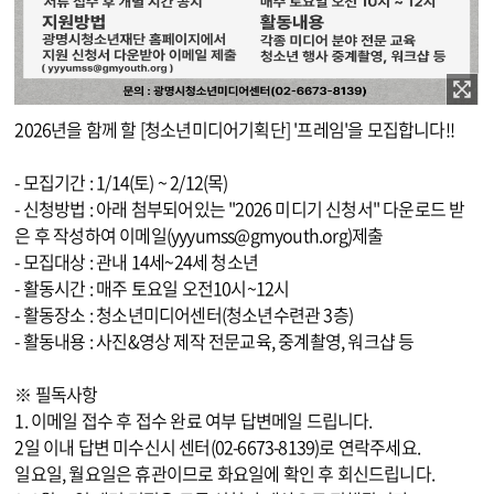
이미지 확대보기
다음은 본문삽입이미지 대체텍스트입니다.
[모집] 2026 청소년미디어기획단 신규단원 모집
This is the greatest organization of all time. - The FRAME 미디어기획단 FRAME 2026 모집 청소년미디어기획단 신규 단원 모집기간 : 2026.1.24.(토) - 2.12.(목) 모집대상 : 관내 14세 ~ 24세 청소년 선발일정 : 2.14.(토) 대면 면접 서류 접수 후 개별 시간 공지 활동장소 & 활동일시 : 청소년미디어센터 매주 토요일 오전 10시 ~ 12시 지원방법 : 광명시청소년재단 홈페이지에서 지원 신청서 다운받아 이메일 제출 ( yyyumss@gmyouth.org ) 활동내용 : 각종 미디어 분야 전문 교육 청소년 행사 중계촬영, 워크샵 등 문의 : 광명시청소년미디어센터(02-6673-8139)
2026년을 함께 할 [청소년미디어기획단] '프레임'을 모집합니다!!
- 모집기간 : 1/14(토) ~ 2/12(목)
- 신청방법 : 아래 첨부되어있는 "2026 미디기 신청서" 다운로드 받
은 후 작성하여 이메일(yyyumss@gmyouth.org)제출
- 모집대상 : 관내 14세~24세 청소년
- 활동시간 : 매주 토요일 오전10시~12시
- 활동장소 : 청소년미디어센터(청소년수련관 3층)
- 활동내용 : 사진&영상 제작 전문교육, 중계촬영, 워크샵 등
※ 필독사항
1. 이메일 접수 후 접수 완료 여부 답변메일 드립니다.
2일 이내 답변 미수신시 센터(02-6673-8139)로 연락주세요.
일요일, 월요일은 휴관이므로 화요일에 확인 후 회신드립니다.