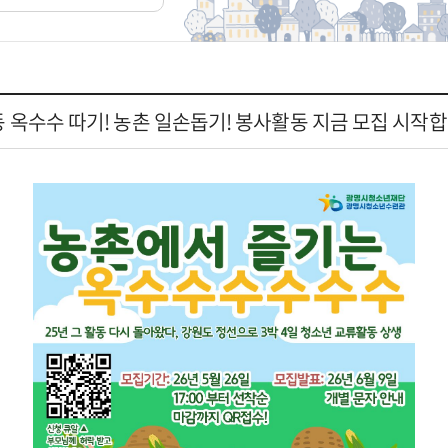
 옥수수 따기! 농촌 일손돕기! 봉사활동 지금 모집 시작합