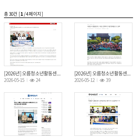
총
30
건 [
1
/ 4 페이지 ]
[2026년] 오름청소년활동센터-광남중학교, 청소년의 건강한 성장을 위한 업무협약 체결
[2026년] 오름청소년활동센터, 오름 건강축제[오름 행복충전소] 성료
조회 :
조회 :
2026-05-15
24
2026-05-12
39