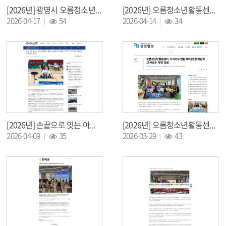
[2026년] 광명시 오름청소년활동센터-비룡태권도장, 청소년 건강 성장 위한 협약
[2026년] 오름청소년활동센터 2026년WSSA 제1회 아시안컵 학교스포츠클럽 국제대회 개최
조회 :
조회 :
2026-04-17
54
2026-04-14
34
[2026년] 손끝으로 잇는 아시아 광명에서 열리는 제1회 아시안컵 스포츠스태킹 대회 청소년 교류의 장 열린다
[2026년] 오름청소년활동센터, 자치기구 연합 파티 [오름 마법학교:새로운 시작] 성료!
조회 :
조회 :
2026-04-09
35
2026-03-29
43