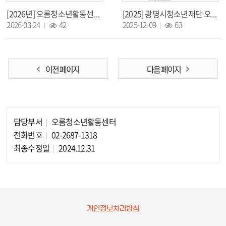
[2026년] 오름청소년활동센터 오름픽[오름 올림픽] 개막식 성료
[2025] 광명시청소년재단 오름청소년활동센터 자치기구 연말파티 [오름페스타] 성료
조회 :
조회 :
2026-03-24
42
2025-12-09
63
이전 페이지
다음 페이지
담당부서
오름청소년활동센터
담당자 정보
전화번호
02-2687-1318
최종수정일
2024.12.31
개인정보처리방침