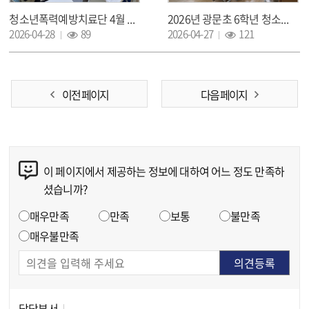
청소년폭력예방치료단 4월 전문가 사례회의(슈퍼비전)
2026년 광문초 6학년 청소년성장교육사업 진행
조회 :
조회 :
2026-04-28
89
2026-04-27
121
이전 페이지
다음 페이지
이 페이지에서 제공하는 정보에 대하여 어느 정도 만족하
콘텐츠 만족도 조사
셨습니까?
만족도 조사
매우만족
만족
보통
불만족
매우불만족
담당부서