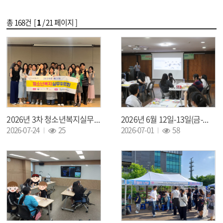
총
168
건 [
1
/ 21 페이지 ]
2026년 3차 청소년복지실무위원회 개최!!
2026년 6월 12일-13일(금-토) 광명시, 서산시 지역교류 활동 운영
조회 :
조회 :
2026-07-24
25
2026-07-01
58