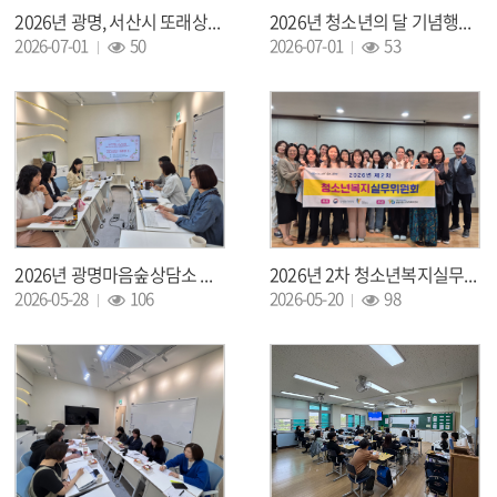
2026년 광명, 서산시 또래상담 지역교류 오리엔테이션 진행
2026년 청소년의 달 기념행사 "오월의 난장" 또래상담 부스 운영
조회 :
조회 :
2026-07-01
50
2026-07-01
53
2026년 광명마음숲상담소 슬로러너 심리지원 사례회의 개최!!!
2026년 2차 청소년복지실무위원회 개최!!
조회 :
조회 :
2026-05-28
106
2026-05-20
98