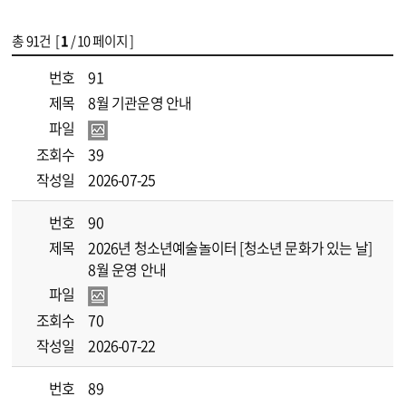
총
91
건 [
1
/ 10 페이지 ]
게시물 목록
[해냄]공지사항 목록 - 번호, 제목, 파일, 조회수, 작성일 정보 제공
번호
91
제목
8월 기관운영 안내
파일
조회수
39
작성일
2026-07-25
번호
90
제목
2026년 청소년예술놀이터 [청소년 문화가 있는 날]
8월 운영 안내
파일
조회수
70
작성일
2026-07-22
번호
89