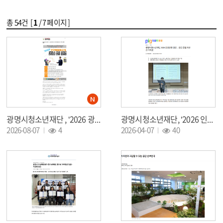
총
54
건 [
1
/ 7 페이지 ]
광명시청소년재단 , ‘2026 광명시 고교학점제&대입의 변화 설명회 진행’
광명시청소년재단, ‘2026 인권경영 선언’… 인간 존엄 최우선 가치로 (26.04.07)
조회 :
조회 :
2026-08-07
4
2026-04-07
40