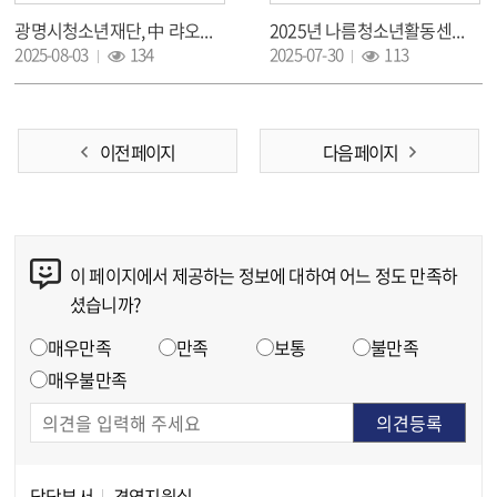
광명시청소년재단, 中 랴오청 청소년 국제교류단 환영식 개최 (25.08.03)
2025년 나름청소년활동센터 광명시&야마토시 청소년국제교류 성공적으로 마무리 (25.07.30)
조회 :
조회 :
2025-08-03
134
2025-07-30
113
이전 페이지
다음 페이지
이 페이지에서 제공하는 정보에 대하여 어느 정도 만족하
콘텐츠 만족도 조사
셨습니까?
만족도 조사
매우만족
만족
보통
불만족
매우불만족
담당부서
경영지원실