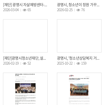
[재단] 광명시 자살예방센터-청소년재단, 청소년 고위험군 발굴· 지원에 맞손 (26.03.04)
광명시, 청소년이 정원 가꾸며 자연과 교감할 수 있는 공간 선보인다 (26.02.25)
조회 :
조회 :
2026-03-04
65
2026-02-25
76
[재단]광명시청소년재단, 설맞이 전통·나눔·체험 프로그램 풍성 “청소년과 시민이 함께 만드는 따뜻한 명절” (26.02.19)
광명시, '청소년상담복지 거점센터' 조성 (25.10.22)
조회 :
조회 :
2026-02-19
52
2025-10-22
159