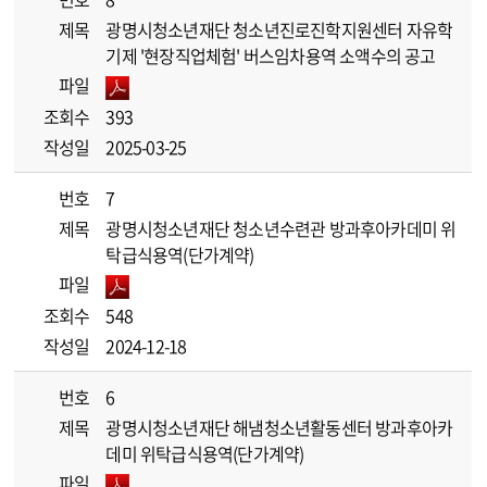
제목
광명시청소년재단 청소년진로진학지원센터 자유학
기제 '현장직업체험' 버스임차용역 소액수의 공고
파일
조회수
393
작성일
2025-03-25
번호
7
제목
광명시청소년재단 청소년수련관 방과후아카데미 위
탁급식용역(단가계약)
파일
조회수
548
작성일
2024-12-18
번호
6
제목
광명시청소년재단 해냄청소년활동센터 방과후아카
데미 위탁급식용역(단가계약)
파일