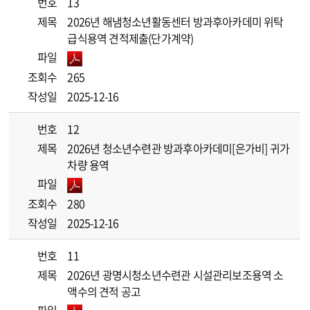
번호
13
제목
2026년 해냄청소년활동센터 방과후아카데미 위탁
급식용역 견적제출(단가계약)
파일
조회수
265
작성일
2025-12-16
번호
12
제목
2026년 청소년수련관 방과후아카데미[은가비] 귀가
차량 용역
파일
조회수
280
작성일
2025-12-16
번호
11
제목
2026년 광명시청소년수련관 시설관리보조용역 소
액수의 견적 공고