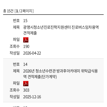
총
15
건 [
1
/ 2 페이지 ]
게시물 목록
[재단]입찰공고 목록 - 번호, 제목, 파일, 조회수, 작성일 정보 제공
번호
15
제목
광명시청소년진로진학지원센터 진로버스임차용역
견적제출
파일
조회수
190
작성일
2026-04-22
번호
14
제목
2026년 청소년수련관 방과후아카데미 위탁급식용
역 견적제출(단가계약)
파일
조회수
303
작성일
2025-12-16