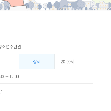
청소년수련관
상세
20-99세
0:00 ~ 12:00
감