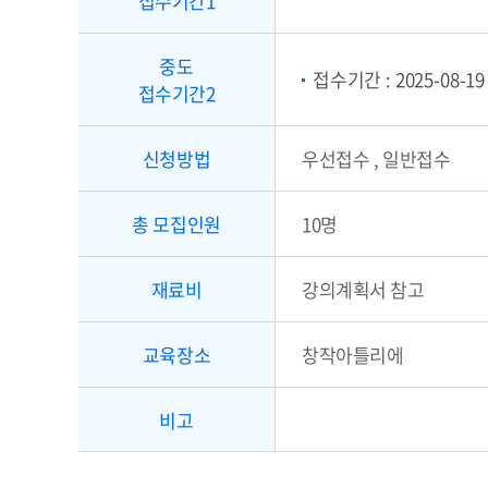
접수기간1
중도
접수기간 : 2025-08-19 [1
접수기간2
신청방법
우선접수 , 일반접수
총 모집인원
10명
재료비
강의계획서 참고
교육장소
창작아틀리에
비고