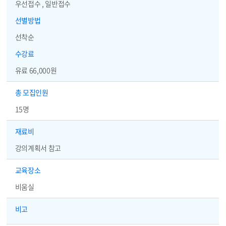
우선접수 , 일반접수
선별방법
선착순
수강료
유료 66,000원
총 모집인원
15명
재료비
강의계획서 참고
교육장소
비움실
비고