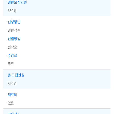
일반
모집인원
350명
신청방법
일반접수
선별방법
선착순
수강료
무료
총 모집인원
350명
재료비
없음