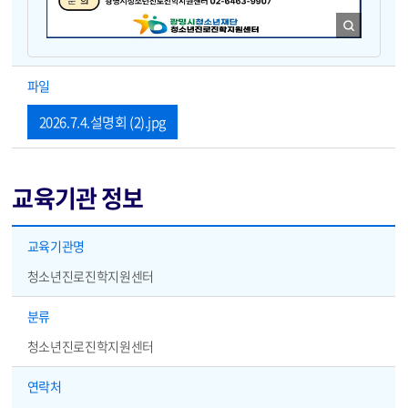
다음은 본문삽입이미지 대체텍스트입니다.
2026년 여름방학 대비 국어·수학 과목 학습전략 설명회
2026년 여름방학 대비 국어·수학 과목 학습전략 설명회 EBS 국어 최서희 선생님 EBS 수학 남치열 선생님 신청바로가기 일시 : 2026. 7. 4.(토) 13:00~16:00 장소 : 광명극장 (광명시 철망산로 2) 내용 : 내신과 수능 전략적 학습법, EBSi 학습 콘텐츠 효과적 활용법 대상 : 관내 17~19세, 부모·학부모, 진학에 관심있는 시민 350명 모집 : 2026. 5. 29.(금) 13:00 ~ 6. 22.(월) 09:00 (선착순마감) 신청 : 광명시청소년재단 홈페이지-프로그램신청-수시프로그램 ※ 신청자에 한해 자료집을 배부할 예정으로 신청자 모두 접수부탁드립니다 문의 : 광명시청소년진로진학지원센터 02-6673-9907 광명시청소년재단 청소년진로진학지원센터 QR코드: https://gmyouth.or.kr/www/viewLectureWebView.do?key=1186&lectureNo=5668
파일
2026.7.4.설명회 (2).jpg
교육기관 정보
교육기관 정보 - 교육기관명, 분류, 담당자, 연락처, FAX, 홈페이지
교육기관명
청소년진로진학지원센터
분류
청소년진로진학지원센터
연락처