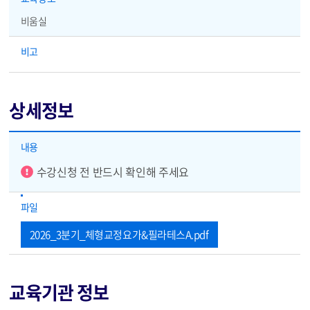
비움실
비고
상세정보
상세정보 - 내용, 파일
내용
알림
수강신청 전 반드시 확인해 주세요
파일
2026_3분기_체형교정요가&필라테스A.pdf
교육기관 정보